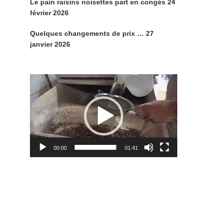
Le pain raisins noisettes part en congés
24
février 2026
Quelques changements de prix …
27
janvier 2026
Lecteur
vidéo
00:00
01:41