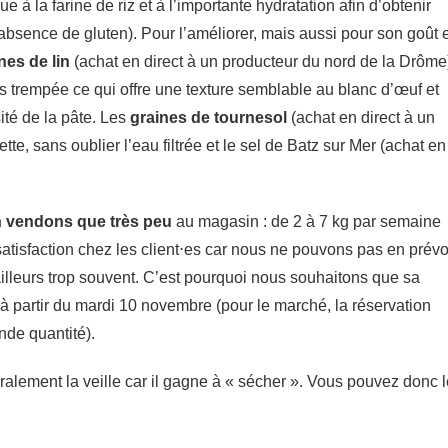
e à la farine de riz et à l’importante hydratation afin d’obtenir
’absence de gluten). Pour l’améliorer, mais aussi pour son goût 
nes de lin
(achat en direct à un producteur du nord de la Drôme
is trempée ce qui offre une texture semblable au blanc d’œuf et
sité de la pâte. Les
graines de tournesol
(achat en direct à un
e, sans oublier l’eau filtrée et le sel de Batz sur Mer (achat en
 vendons que très peu
au magasin : de 2 à 7 kg par semaine
satisfaction chez les client⋅es car nous ne pouvons pas en prévo
illeurs trop souvent. C’est pourquoi nous souhaitons que sa
à partir du mardi 10 novembre (pour le marché, la réservation
nde quantité).
lement la veille car il gagne à « sécher ». Vous pouvez donc l